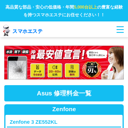
高品質な部品・安心の低価格・年間
5,000台以上
の豊富な経験
を持つスマホエステにお任せください！！
Asus 修理料金一覧
Zenfone
Zenfone 3 ZE552KL