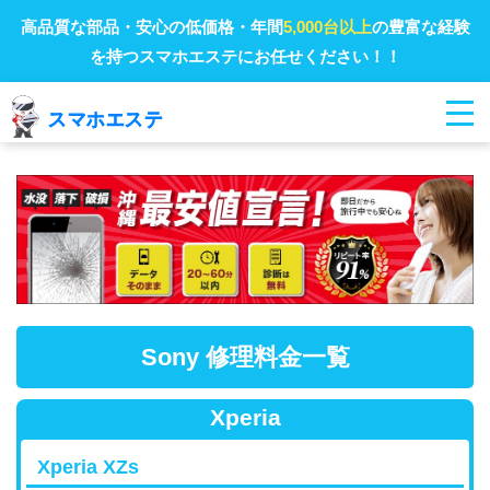
高品質な部品・安心の低価格・年間
5,000台以上
の豊富な経験
を持つスマホエステにお任せください！！
Sony 修理料金一覧
Xperia
Xperia XZs