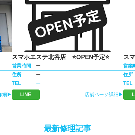
スマホエステ北谷店 ⭐️OPEN予定⭐️
スマ
営業時間
ー
営業
住所
ー
住所
TEL
ー
TEL
詳細▶
LINE
店舗ページ詳細▶
L
最新修理記事