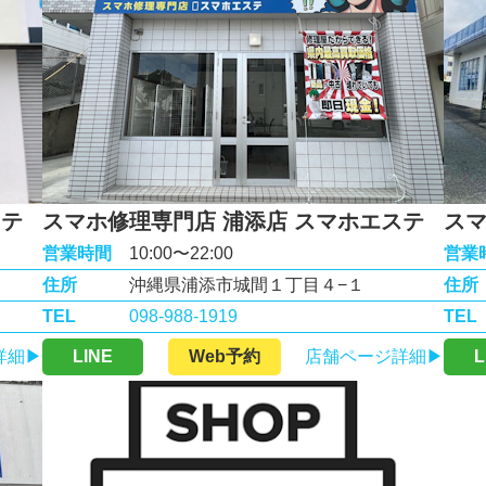
ステ
スマホ修理専門店 浦添店 スマホエステ
スマ
営業時間
10:00〜22:00
営業
住所
沖縄県浦添市城間１丁目４−１
住所
TEL
098-988-1919
TEL
詳細▶
LINE
Web予約
店舗ページ詳細▶
L