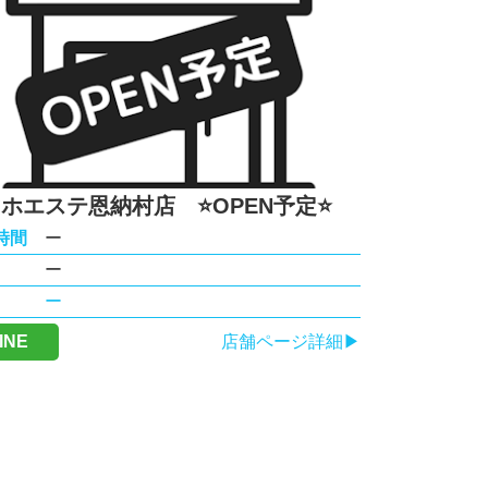
ホエステ恩納村店 ⭐️OPEN予定⭐️
時間
ー
ー
ー
INE
店舗ページ詳細▶