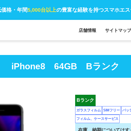
低価格・年間
5,000台以上
の豊富な経験を持つスマホエス
店舗情報
サイトマッ
iPhone8 64GB Bランク
Bランク
ガラスフィルム
SIMフリー
バッ
フィルム、ケースサービス
在庫、納期についてはす