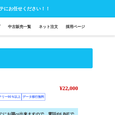
テにお任せください！！
プ
中古販売一覧
ネット注文
採用ページ
¥22,000
テリー90％以上
データ移行無料
ぐにお調べ出来ますので、電話やLINEで