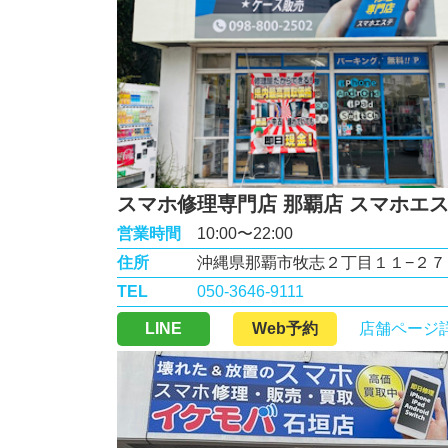
スマホ修理専門店 那覇店 スマホエ
営業時間
10:00〜22:00
住所
沖縄県那覇市牧志２丁目１１−２７
TEL
050-3646-9111
LINE
Web予約
店舗ページ