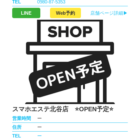
TEL
0980-87-5353
LINE
Web予約
店舗ページ詳細▶
スマホエステ北谷店 ⭐️OPEN予定⭐️
営業時間
ー
住所
ー
TEL
ー