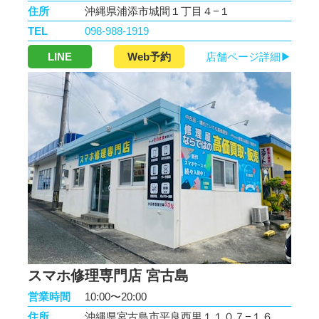
住所
沖縄県浦添市城間１丁目４−１
TEL
098-988-1919
LINE
Web予約
店舗ページ詳細▶
スマホ修理専門店 宮古島
営業時間
10:00〜20:00
住所
沖縄県宮古島市平良西里１１０７−１６