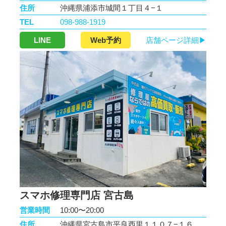
住所
沖縄県浦添市城間１丁目４−１
TEL
098-988-1919
LINE
Web予約
店舗ページ詳細▶
スマホ修理専門店 宮古島
営業時間
10:00〜20:00
住所
沖縄県宮古島市平良西里１１０７−１６