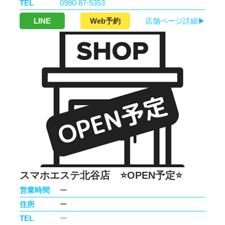
TEL
0980-87-5353
LINE
Web予約
店舗ページ詳細▶
スマホエステ北谷店 ⭐️OPEN予定⭐️
営業時間
ー
住所
ー
TEL
ー